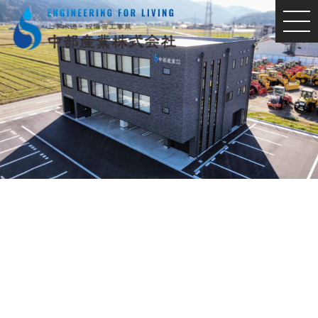
MEN
U