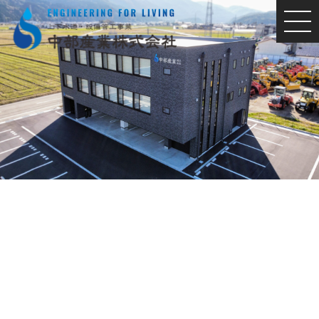
MEN
U