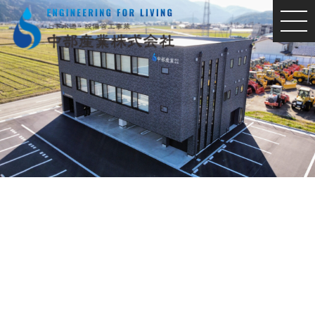
MEN
U