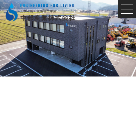
MEN
U