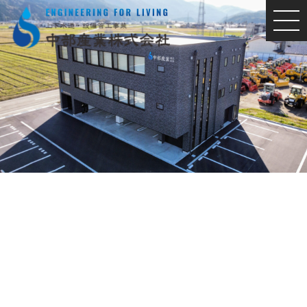
MEN
U