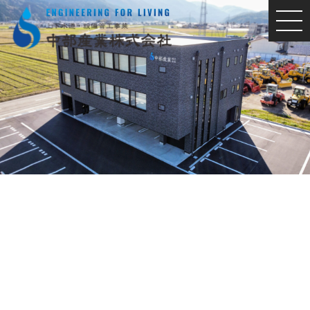
MEN
U