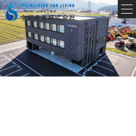
MEN
U