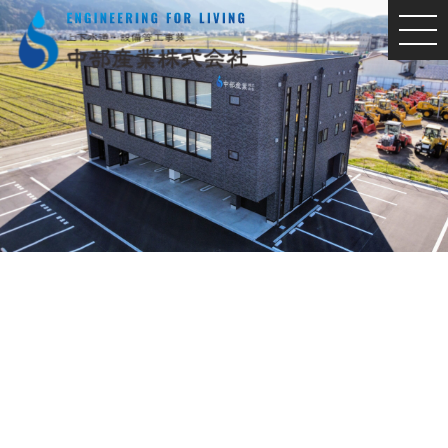
MEN
U